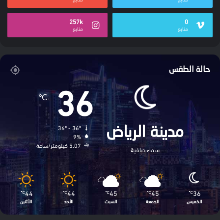
257k
0
متابع
متابع
حالة الطقس
36
℃
36º - 36º
مدينة الرياض
9%
5.07 كيلومتر/ساعة
سماء صافية
44
44
45
45
36
℃
℃
℃
℃
℃
الخميس
الجمعة
السبت
الأحد
الأثنين