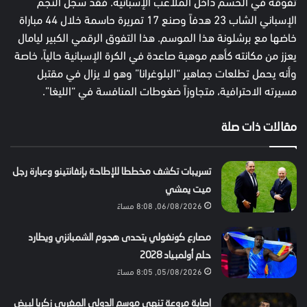
تفوقه في الحسم داخل الملاعب الإسبانية. فقد سجل النجم
الإسباني الشاب 23 هدفاً وصنع 17 تمريرة حاسمة خلال 44 مباراة
خاضها مع برشلونة هذا الموسم. هذا التفوق الرقمي الكبير ليامال
يعزز من مكانته كأهم موهبة صاعدة في الكرة الإسبانية حالياً، خاصة
وأنه يحمل تطلعات جماهير “البلوغرانا” وهو لا يزال في مقتبل
مسيرته الاحترافية، متجاوزاً ضغوطات المنافسة في “الليغا”.
مقالات ذات صلة
تسريبات تكشف مخططا للإطاحة بإنفانتينو وعبارة رجل
ميت يمشي
06/08/2026, 8:08 مساءً
مصارع كونغولي يتحدى هجوم الشمبانزي ويطارد
حلم أولمبياد 2028
05/08/2026, 8:05 مساءً
إصابة مروعة تنهي موسم الدولي المغربي زكريا لبيض