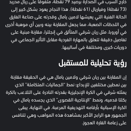
خارج السرب في الصدارة برصيد 79 نقطة، متفوقاً على ريال مدريد
(73 نقطة) وفياريال (61 نقطة). هذا النجاح يعود بشكل كبير إلى
الحالة الفنية التي يعيشها لامين يامال وقدرته على صناعة الفارق
في اللحظات الصعبة، مما يجعل المقارنة بينه وبين أي موهبة أخرى
في أوروبا، مثل ريان شرقي المتألق في إنجلترا، مقارنة مبنية على
تفاصيل دقيقة تتعلق بالمهارة الفردية مقابل التأثير الجماعي في
دوريات كبرى ومختلفة في أساليبها.
رؤية تحليلية للمستقبل
إن المقارنة بين ريان شرقي ولامين يامال هي في الحقيقة مقارنة
بين نمطين مختلفين للإبداع؛ نمط “الجماليات المتكاملة” الذي
يمثله شرقي في الكرة الإنجليزية بقدرته النادرة على التلاعب بالكرة
بكلتا قدميه، ونمط “الإنتاجية القصوى” الذي يجسده يامال في
الكرة الإسبانية بأرقامه التهديفية المرعبة. في النهاية، يبقى
الجمهور هو الرابح الأكبر بمشاهدة هذه المواهب وهي تتنافس
على زعامة القارة العجوز.