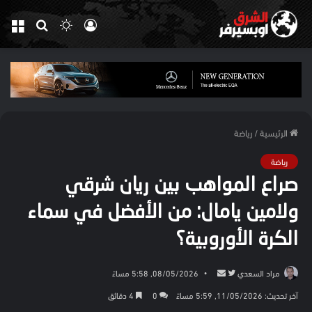
تسجيل
الوضع
بحث
الق
الدخول
المظلم
عن
الرئيسية
/
رياضة
رياضة
صراع المواهب بين ريان شرقي
ولامين يامال: من الأفضل في سماء
الكرة الأوروبية؟
تابع
أرسل
مراد السعدي
08/05/2026, 5:58 مساءً
على
بريدا
آخر تحديث: 11/05/2026, 5:59 مساءً
0
4 دقائق
تويتر
إلكترونيا