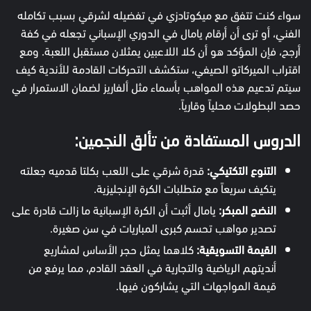
سواء كنت تتفق مع ميكوتادزي في تفضيله لشرقي بسبب تكامله
الفني، أو ترى أن أرقام يامال في الدوري الإسباني تجعله في كفة
أرجح، فإن المؤكد هو أن كلا اللاعبين يمثلان مستقبل اللعبة. ومع
اقتراب الميركاتو الصيفي، ستكشف التحركات القادمة للأندية كيف
سيتم تدعيم هذه المواهب بأسماء مثل ألفاريز لضمان الاستمرار في
حصد البطولات محلياً وقارياً.
الدروس المستفادة من تألق النجمين:
التنوع التكتيكي:
قدرة شرقي على اللعب بكلتا قدميه جعلته
يتكيف سريعاً مع متطلبات الكرة الإنجليزية.
النضج المبكر:
يامال أثبت أن الكرة الإسبانية ما زالت قادرة على
تصدير مواهب تحسم كبرى المباريات في سن صغيرة.
القيمة التسويقية:
كلاهما يمثل حجر الأساس لمشاريع
أنديتهم الرياضية والتجارية في العقد القادم، مما يرفع من
قيمة المواجهات التي يشاركون فيها.