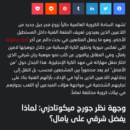
فيسبوك
تويتر
لينكدإن
بينتيريست
بوكيت
تشهد الساحة الكروية العالمية حالياً بزوغ فجر جيل جديد من
اللاعبين الذين يعيدون تعريف المتعة الفنية داخل المستطيل
الأخضر، وهو ما يجعل المتابعين في بحث دائم عن آخر
أخبار برشلونة
التي تعكس حيوية وتطور الكرة الإسبانية من خلال جوهرتها لامين
يامال، وفي المقابل يراقبون عن كثب نمو موهبة ريان شرقي الذي
اختار صقل مهاراته في مهد الكرة الإنجليزية. هذا الجدل حول “من
الأفضل” لم يعد محصوراً بين المشجعين فحسب، بل انتقل إلى
زملائهم اللاعبين الذين بدأوا في الإدلاء بآرائهم الفنية بناءً على
تجاربهم الشخصية في مواجهة هؤلاء المبدعين أو اللعب بجوارهم
في بيئات كروية مختلفة تماماً.
وجهة نظر جورج ميكوتادزي: لماذا
يفضل شرقي على يامال؟