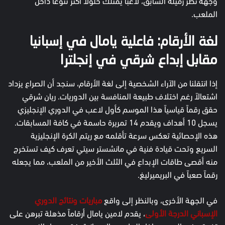
وجهة نظر زميله السابق، لاعباً يمتلك حلولاً أكثر تنوعاً داخل
الملعب.
لغة الأرقام: فاعلية يامال في إسبانيا
مقابل إبداع شرقي في إنجلترا
إذا انتقلنا من الآراء الشخصية إلى لغة الأرقام، سنجد أن الصراع يزداد
اشتعالاً رغم اختلاف طبيعة المنافسة بين الدوريات. ريان شرقي
حقق رقماً قياسياً هذا الموسم كأول لاعب في الدوري الإنجليزي
يسجل 10 أهداف ويقدم 14 تمريرة حاسمة في كافة المسابقات.
هذه الإحصائية تعكس سرعة تأقلمه مع ريتم الكرة الإنجليزية
السريع وتحت قيادة فنية في مانشستر سيتي تعرف كيف تستخرج
منه أقصى طاقات الإبداع في الثلث الأخير من الملعب، مما يجعله
رقماً صعباً في البريميرليغ.
في الجهة الأخرى، وبالنظر إلى واقع
مباريات ونتائج الدوري
الإسباني الدرجة الأولى
، يقدم لامين يامال أرقاماً مذهلة تبرهن على