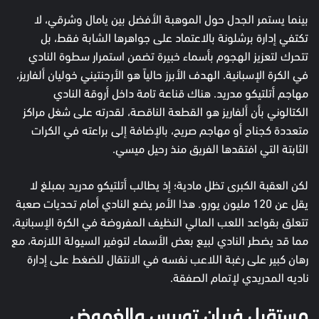
بينما يستمر الجدل حول الموهبة الأفضل بين يامال وشرقي، لا
تكتفي إدارة برشلونة بالاعتماد على جواهرها الشابة فقط، بل
تتحرك لتعزيز الهجوم بأسماء خبيرة تضمن استمرار سطوة النادي
في الكرة الإسبانية. الهدف الأبرز حالياً هو الأرجنتيني خوليان ألفاريز،
مهاجم أتلتيكو مدريد. هناك قناعة تامة داخل أروقة النادي
الكتالوني بأن ألفاريز هو القطعة الناقصة، لقدرته على شغل مراكز
متعددة كجناح أو مهاجم صريح، بالإضافة إلى براعته في الكرات
الثابتة التي افتقدها الفريق منذ رحيل ميسي.
لكن العقبة الكبرى تظل مادية؛ إذ يطالب أتلتيكو مدريد بمبلغ لا
يقل عن 120 مليون يورو. هذا الأمر يضع النادي أمام تحديات صعبة
تتعلق بقواعد اللعب المالي النظيف المفروضة في الكرة الإسبانية،
مما قد يضطر النادي لبيع بعض الأسماء لتوفير السيولة اللازمة، مع
رهان كبير على رغبة اللاعب نفسه في الانتقال للضغط على إدارة
ناديه المدريدي لإتمام الصفقة.
مستقبل فيران توريس والغموض