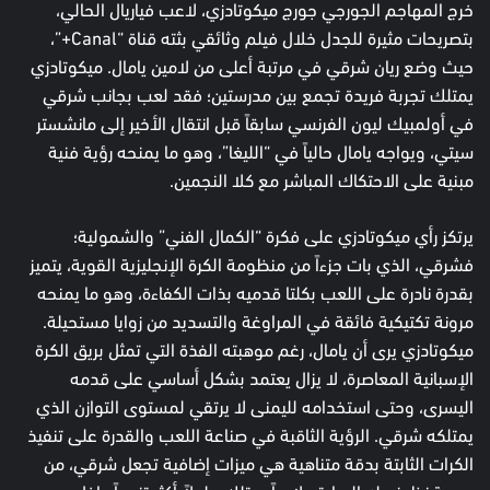
خرج المهاجم الجورجي جورج ميكوتادزي، لاعب فياريال الحالي،
بتصريحات مثيرة للجدل خلال فيلم وثائقي بثته قناة “Canal+”،
حيث وضع ريان شرقي في مرتبة أعلى من لامين يامال. ميكوتادزي
يمتلك تجربة فريدة تجمع بين مدرستين؛ فقد لعب بجانب شرقي
في أولمبيك ليون الفرنسي سابقاً قبل انتقال الأخير إلى مانشستر
سيتي، ويواجه يامال حالياً في “الليغا”، وهو ما يمنحه رؤية فنية
مبنية على الاحتكاك المباشر مع كلا النجمين.
يرتكز رأي ميكوتادزي على فكرة “الكمال الفني” والشمولية؛
فشرقي، الذي بات جزءاً من منظومة الكرة الإنجليزية القوية، يتميز
بقدرة نادرة على اللعب بكلتا قدميه بذات الكفاءة، وهو ما يمنحه
مرونة تكتيكية فائقة في المراوغة والتسديد من زوايا مستحيلة.
ميكوتادزي يرى أن يامال، رغم موهبته الفذة التي تمثل بريق الكرة
الإسبانية المعاصرة، لا يزال يعتمد بشكل أساسي على قدمه
اليسرى، وحتى استخدامه لليمنى لا يرتقي لمستوى التوازن الذي
يمتلكه شرقي. الرؤية الثاقبة في صناعة اللعب والقدرة على تنفيذ
الكرات الثابتة بدقة متناهية هي ميزات إضافية تجعل شرقي، من