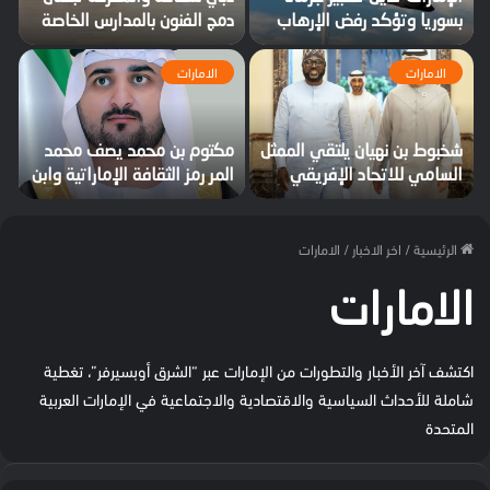
بسوريا وتؤكد رفض الإرهاب
دمج الفنون بالمدارس الخاصة
الامارات
الامارات
شخبوط بن نهيان يلتقي الممثل
مكتوم بن محمد يصف محمد
السامي للاتحاد الإفريقي
المر رمز الثقافة الإماراتية وابن
لمالي والساحل لبحث التعاون
دبي المخلص
الرئيسية
/
اخر الاخبار
/
الامارات
الامارات
اكتشف آخر الأخبار والتطورات من الإمارات عبر “الشرق أوبسيرفر”، تغطية
شاملة للأحداث السياسية والاقتصادية والاجتماعية في الإمارات العربية
المتحدة