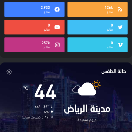
2٬933
126k
متابع
متابع
0
0
متابع
متابع
257k
0
متابع
متابع
حالة الطقس
44
℃
44º - 37º
مدينة الرياض
6%
5.49 كيلومتر/ساعة
غيوم متفرقة