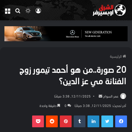
تسجيل
الوضع
بحث
الق
الدخول
المظلم
عن
الرئيسية
20 صورة..من هو أحمد تيمور زوج
الفنانة مي عز الدين؟
أرسل
عمر السواح
12/11/2025, 3:38 صباحًا
بريدا
آخر تحديث: 12/11/2025, 3:38 صباحًا
0
دقيقة واحدة
إلكترونيا
فيسبوك
تويتر
لينكدإن
بينتيريست
بوكيت