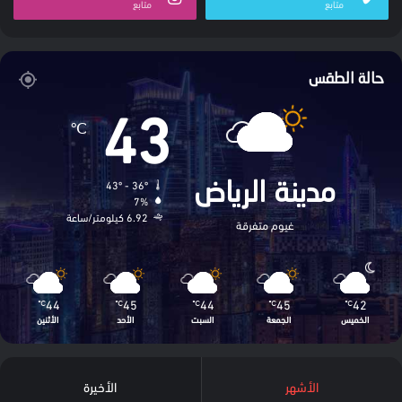
متابع
متابع
حالة الطقس
43
℃
43º - 36º
مدينة الرياض
7%
6.92 كيلومتر/ساعة
غيوم متفرقة
44
45
44
45
42
℃
℃
℃
℃
℃
الخميس
الجمعة
السبت
الأحد
الأثنين
الأشهر
الأخيرة