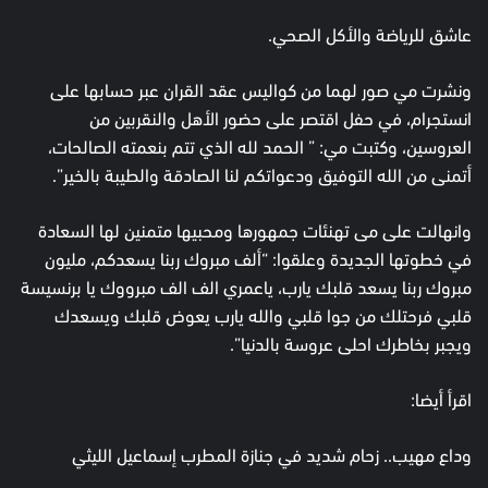
عاشق للرياضة والأكل الصحي.
ونشرت مي صور لهما من كواليس عقد القران عبر حسابها على
انستجرام، في حفل اقتصر على حضور الأهل والنقربين من
العروسين، وكتبت مي: ” الحمد لله الذي تتم بنعمته الصالحات،
أتمنى من الله التوفيق ودعواتكم لنا الصادقة والطيبة بالخير”.
وانهالت على مى تهنئات جمهورها ومحبيها متمنين لها السعادة
في خطوتها الجديدة وعلقوا: “ألف مبروك ربنا يسعدكم، مليون
مبروك ربنا يسعد قلبك يارب، ياعمري الف الف مبرووك يا برنسيسة
قلبي فرحتلك من جوا قلبي والله يارب يعوض قلبك ويسعدك
ويجبر بخاطرك احلى عروسة بالدنيا”.
اقرأ أيضا:
وداع مهيب.. زحام شديد في جنازة المطرب إسماعيل الليثي