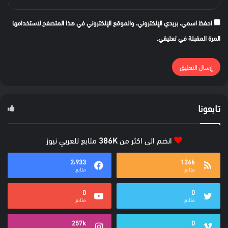
احفظ اسمي، بريدي الإلكتروني، والموقع الإلكتروني في هذا المتصفح لاستخدامها
المرة المقبلة في تعليقي.
تابعونا
انضم الى اكثر من
386K
متابع للعربي نيوز
2٬933
126k
متابع
متابع
0
0
متابع
متابع
257k
0