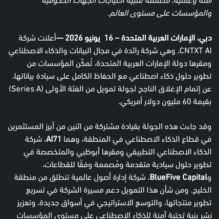
والمؤسسات على مستوى العالم.
دبي، الإمارات العربية المتحدة –
16
يونيو
2026 —
أعلنت شركة
CNTXT AI، وهي شركة رائدة في مجال البيانات والذكاء الاصطناعي
ومقرها دولة الإمارات العربية المتحدة، تُمكّن المؤسسات من
تطوير حلول ذكاء اصطناعي مع الحفاظ الكامل على سيادة بياناتها،
عن إتمام الإغلاق الناجح لجولة تمويل من الفئة الأولى (Series A)
بقيمة 60 مليون دولار أمريكي.
وقد جاءت هذه الجولة بقيادة مشتركة من اثنين من أبرز المستثمرين
في قطاع الذكاء الاصطناعي في المنطقة، وهما
AI71
، شركة
الذكاء الاصطناعي التطبيقي ومقرها أبوظبي والمتخصصة في
تطوير حلول سيادية متقدمة ومُصممة وفقًا للقطاعات،
و
BlueFive Capital
، شركة إدارة أصول عالمية تنطلق من منطقة
الخليج. ومن شأن هذا التمويل دعم مسيرة الشركة في تسريع
تطوير منتجاتها، والتوسع الاستراتيجي في أسواق جديدة، وتعزيز
نشر بنية تحتية آمنة للذكاء الاصطناعي على مستوى المؤسسات