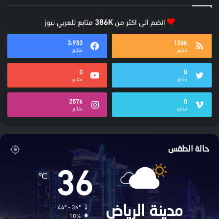
انضم الى اكثر من
386K
متابع للعربي نيوز
2٬933
126k
متابع
متابع
0
0
متابع
متابع
257k
0
متابع
متابع
حالة الطقس
36
℃
44º - 36º
مدينة الرياض
10%