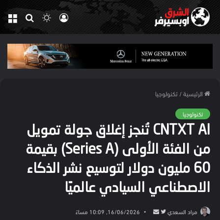
تسجيل
الوضع
بحث
الق
الدخول
المظلم
عن
الرئيسية
/
تكنولوجيا
تكنولوجيا
CNTXT AI تُنجز إغلاق جولة تمويل
من الفئة الأولى (Series A) بقيمة
60 مليون دولار لتوسيع نشر الذكاء
الاصطناعي السيادي عالميًا
تابع
أرسل
مراد السعدي
16/06/2026, 10:09 مساءً