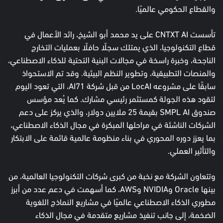
والقطاع الحكومي عالميًا.
تأسست CNTXT AI على يد محمد أبو الشيخ، رائد الأعمال في
قطاع التكنولوجيا، الذي يمتلك سجلًا حافلًا بعمليات التخارج
الناجحة، وخبرة راسخة في مجالات البنية التحتية للذكاء الاصطناعي،
والمنصات التطبيقية، وتطوير النظم البيئية. وقد تم الاستحواذ
سابقًا على مشروعه LocAI من قبل شركة AI71، التي تعود اليوم
لتقود هذه الجولة كمستثمر رئيسي مشارك. كما يُعد مؤسس
صندوق SMPL AI بقيمة 25 ملايين دولار، والذي يركز على دعم
الشركات الناشئة في مراحلها المبكرة في مجال الذكاء الاصطناعي،
بما يعزز دوره المحوري في بناء منظومة عالمية قائمة على الابتكار
والتأثير العملي.
وتتعاون الشركة مع نخبة من كبرى شركات التكنولوجيا العالمية، من
بينها Oracle وNVIDIA وAWS، كما أسهمت في دعم عدد من أبرز
مطوري الذكاء الاصطناعي عالميًا في مشاريع النماذج اللغوية
الضخمة، إلى جانب تنفيذ مشاريع متقدمة في مجال الذكاء