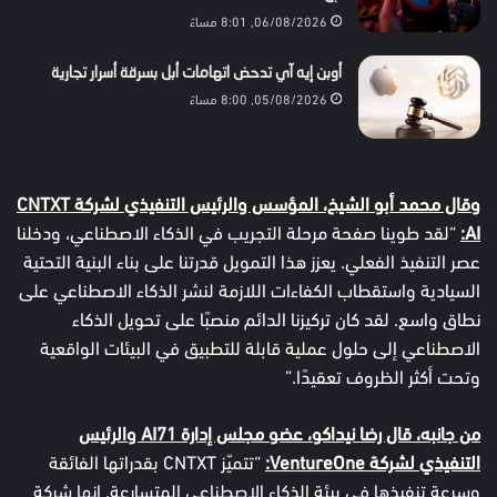
06/08/2026, 8:01 مساءً
أوبن إيه آي تدحض اتهامات أبل بسرقة أسرار تجارية
05/08/2026, 8:00 مساءً
وقال محمد أبو الشيخ، المؤسس والرئيس التنفيذي لشركة
CNTXT
AI:
“لقد طوينا صفحة مرحلة التجريب في الذكاء الاصطناعي، ودخلنا
عصر التنفيذ الفعلي. يعزز هذا التمويل قدرتنا على بناء البنية التحتية
السيادية واستقطاب الكفاءات اللازمة لنشر الذكاء الاصطناعي على
نطاق واسع. لقد كان تركيزنا الدائم منصبًا على تحويل الذكاء
الاصطناعي إلى حلول عملية قابلة للتطبيق في البيئات الواقعية
وتحت أكثر الظروف تعقيدًا.”
من جانبه، قال رضا نيداكو، عضو مجلس إدارة
AI
71 والرئيس
التنفيذي لشركة
VentureOne:
“تتميّز CNTXT بقدراتها الفائقة
وسرعة تنفيذها في بيئة الذكاء الاصطناعي المتسارعة. إنها شركة