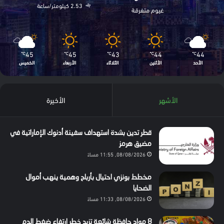
2.53 كيلومتر/ساعة
غيوم متفرقة
45
45
43
44
44
℃
℃
℃
℃
℃
الأحد
الأثنين
الثلاثاء
الأربعاء
الخميس
الأشهر
الأخيرة
قطر تدين بشدة استهداف سفينة أدنوك الإماراتية في
مضيق هرمز
08/08/2026, 11:55 مساءً
مخطط بونزي احتيال بأرباح وهمية ينهب أموال
الضحايا
08/08/2026, 11:33 مساءً
8 مواد حافظة شائعة تزيد خطر ارتفاع ضغط الدم