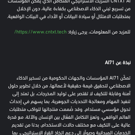
CNTXT AI الشريك الاستراتيجي المتكامل الذي يمكّن المؤسسات
من تسريع تبني الذكاء الاصطناعي بكفاءة عالية، دون الإخلال
بمتطلبات الامتثال أو سيادة البيانات أو الأداء في البيئات الواقعية.
للمزيد من المعلومات، يرجى زيارة:
https://www.cntxt.tech/
نبذة عن
AI71
تمكّن AI71 المؤسسات والجهات الحكومية من تسخير الذكاء
الاصطناعي لتحقيق قيمة حقيقية لأعمالها، من خلال تطوير حلول
آمنة وقابلة للتكيف لا تقتصر على توليد المخرجات، بل تمتد إلى
تنفيذ المهام ومعالجة التحديات الجوهرية، بما يسهم في إحداث
تحول مؤسسي مستدام. وقد صُممت منتجاتها لتواكب متطلبات
العالم الواقعي، وتعزز التكامل الفعّال بين الإنسان والآلة، مع قدرة
عالية على التكيف مع مختلف حالات الاستخدام، بدءًا من تقديم
الخدمات الميدانية وصولًا إلى دعم اتخاذ القرار الاستراتيجي، بما