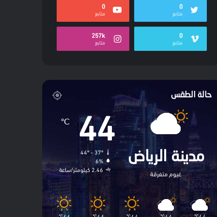
0
0
متابع
متابع
257k
0
متابع
متابع
حالة الطقس
44
℃
44º - 37º
مدينة الرياض
6%
2.46 كيلومتر/ساعة
غيوم متفرقة
46
44
44
44
44
℃
℃
℃
℃
℃