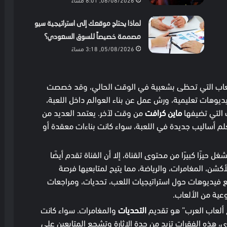
لماذا يحتاج موقعك إلى استراتيجية سيو
مصممة خصيصاً للسوق السعودي؟
05/08/2026, 3:18 مساءً
لعاب التي تحظى بشعبية في الوقت الحالي، وقد خصصت
 فيديوهات تعليمية، ورش عمل عن بناء العوالم داخل اللعبة،
 التي تضيفها
ماين كرافت
من وقت لآخر. يعتمد العديد من
تعلم أساليب جديدة في اللعبة، سواء كانت بناءات معقدة أو
غل حيزًا كبيرًا من محتوى القناة، إلا أن القناة تقدم أيضًا
كشن، المغامرات، والرياضة، مما يتيح لمتابعيها فرصة
فيديوهات حول استراتيجيات اللعب، تحديات، ومراجعات
عية من الألعاب.
ج ألعاب العرب” هو تقديم
التحديات
والمغامرات. سواء كانت
، هذه الفقرات تزيد من حدة الإثارة وتشجع المتابعين على