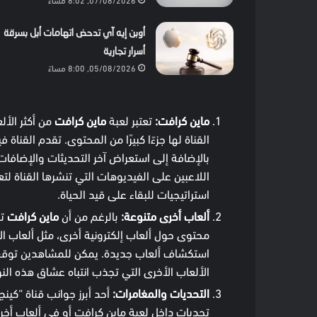
أوبن إيه آي تدحض اتهامات أبل بسرقة
أسرار تجارية
05/08/2026, 8:00 مساءً
ماين كرافت:
تعتبر لعبة
ماين كرافت
من أكثر الأ
القناة لها جزءًا كبيرًا من المحتوى. تقدم القناة
بالإضافة إلى استعراض آخر التحديثات والإضافات
اللاعبين على الفيديوهات التي تنشرها القناة ل
استراتيجيات للبقاء على قيد الحياة.
ألعاب أخرى متنوعة:
بالرغم من أن
ماين كرافت
تش
محتوى حول ألعاب إلكترونية أخرى، مثل ألعاب الأ
استكشاف ألعاب جديدة. يمكن للمشاهدين توقع 
الألعاب الأخرى التي تجذب انتباه عشاق هذه النو
التحديات والمغامرات:
أحد أبرز جوانب قناة “كين
تحديات داخل لعبة ماين كرافت أو في ألعاب أخرى