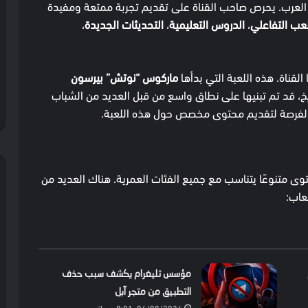
العرب. يحرص صاحب القناة على تقديم تجربة ممتعة ومفيدة
لعب التفاعلي
،
الدروس التعليمية
،
التحديثات الجديدة
،
 القناة. هذه اللعبة التي بدأها
ماركوس “نوتش” بيرسون
ريخ، قد تم تبنيها على نطاق واسع من قبل العديد من الشباب
ه الفرصة لتقديم محتوى مخصص حول هذه اللعبة.
توى متنوعًا يتناسب مع جميع الفئات العمرية. هناك العديد من
عاب:
مؤسس تليغرام يكشف سبب حذف
التطبيق من متجر آبل
06/08/2026, 8:01 مساءً