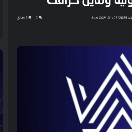
رونية وماين كرافت
3:3 صباحًا
0
3 دقائق
كيت