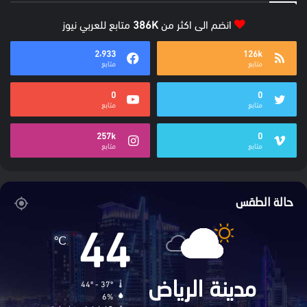
انضم الى اكثر من
386K
متابع للعربي نيوز
2٬933
126k
متابع
متابع
0
0
متابع
متابع
257k
0
متابع
متابع
حالة الطقس
44
℃
44º - 37º
مدينة الرياض
6%