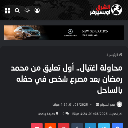
تسجيل
الوضع
بحث
الق
الدخول
المظلم
عن
الرئيسية
محاولة اغتيال.. أول تعليق من محمد
رمضان بعد مصرع شخص في حفله
بالساحل
أرسل
عمر السواح
01/08/2025, 4:24 صباحًا
بريدا
آخر تحديث: 01/08/2025, 4:24 صباحًا
0
دقيقة واحدة
إلكترونيا
فيسبوك
تويتر
لينكدإن
بينتيريست
بوكيت