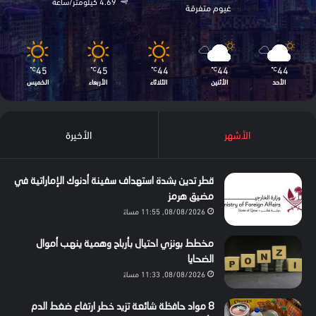
4.69 كيلومتر/ساعة
غيوم متفرقة
45
45
44
44
44
℃
℃
℃
℃
℃
الأحد
الأثنين
الثلاثاء
الأربعاء
الخميس
الأشهر
الأخيرة
قطر تدين بشدة استهداف سفينة أدنوك الإماراتية في
مضيق هرمز
08/08/2026, 11:55 مساءً
مخطط بونزي احتيال بأرباح وهمية ينهب أموال
الضحايا
08/08/2026, 11:33 مساءً
8 مواد حافظة شائعة تزيد خطر ارتفاع ضغط الدم