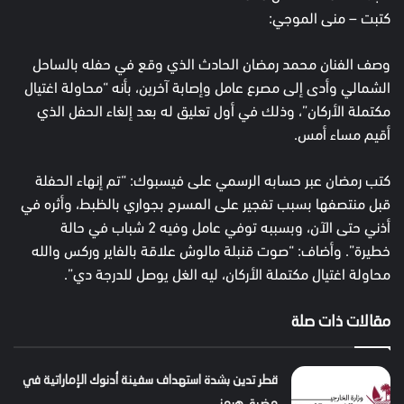
كتبت – منى الموجي:
وصف الفنان محمد رمضان الحادث الذي وقع في حفله بالساحل
الشمالي وأدى إلى مصرع عامل وإصابة آخرين، بأنه “محاولة اغتيال
مكتملة الأركان”، وذلك في أول تعليق له بعد إلغاء الحفل الذي
أقيم مساء أمس.
كتب رمضان عبر حسابه الرسمي على فيسبوك: “تم إنهاء الحفلة
قبل منتصفها بسبب تفجير على المسرح بجواري بالظبط، وأثره في
أذني حتى الآن، وبسببه توفي عامل وفيه 2 شباب في حالة
خطيرة”. وأضاف: “صوت قنبلة مالوش علاقة بالفاير وركس والله
محاولة اغتيال مكتملة الأركان، ليه الغل يوصل للدرجة دي”.
مقالات ذات صلة
قطر تدين بشدة استهداف سفينة أدنوك الإماراتية في