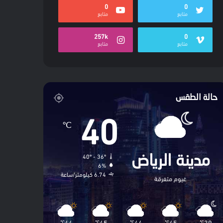
0
0
متابع
متابع
257k
0
متابع
متابع
حالة الطقس
40
℃
40º - 36º
مدينة الرياض
6%
6.74 كيلومتر/ساعة
غيوم متفرقة
44
45
44
45
39
℃
℃
℃
℃
℃