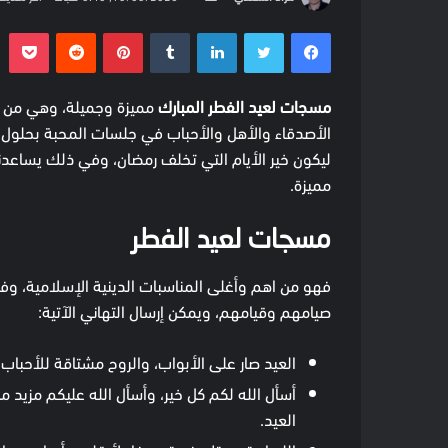
على
بريدا
فيسبوك
تويتر
لينكدإن
بينتيريست
بو
تويتر
إلكترونيا
مسجات لعيد الفطر المبارك
مميزة وجميلة، وهي من ا
الأصدقاء والأهل والأحباب في جلسات المحبة بحلول من
ليكون خير الأيام التي تخلف رمضان، وفي ذلك يساعد
مميزة.
مسجات لعيد الفطر
فهو من اهم وأغلى المناسبات الدينية الإسلامية، وفي
صيامهم وقيامهم، ويمكن إرسال التهاني الآتية:
العيد صار على الأبواب، والروح مشتاقة للأحباب،
أسأل الله لكم كل خير، وأسأل الله عليكم مزيد م
العيد.