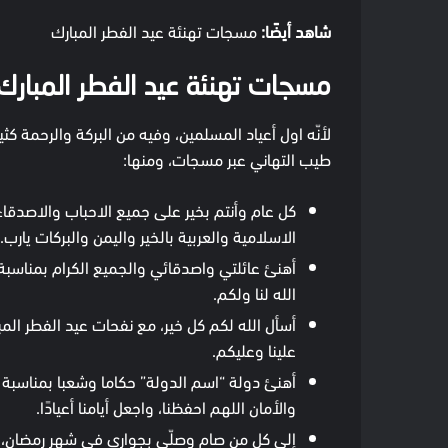
شاهد أيضًا:
مسجات تهنئة عيد الفطر المبارك
مسجات تهنئة عيد الفطر المبارك
لأنّه اول أعياد المسلمين، وفيه من البركة والرحمة كث
طيب التهاني عبر مسجات، ومنها:
كل عام وأنتم بخير على جميع الاحباب والاصدقاء 
الاسلامية والعربية بالخير واليمن والبركات يارب.
أهنئ عائلتي واصدقائي والجميع الكرام بمناسبة ا
الله لنا ولكم.
أسأل الله لكم كل خير، مع نفحات عيد الفطر المبا
علينا وعليكم.
أهنئ دولة “اسم الدولة” حكاما وشعبا بمناسبة عيد
والأمان اللهم احفظنا، واجعل أيامنا أعيادًا.
إلى كل من صام وصلّى بجواري في شهر رمضان، أس