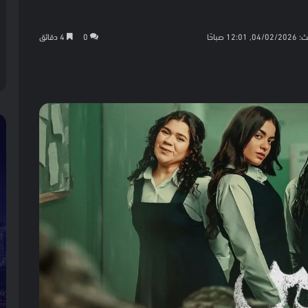
12: صباحًا
0
4 دقائق
كيت