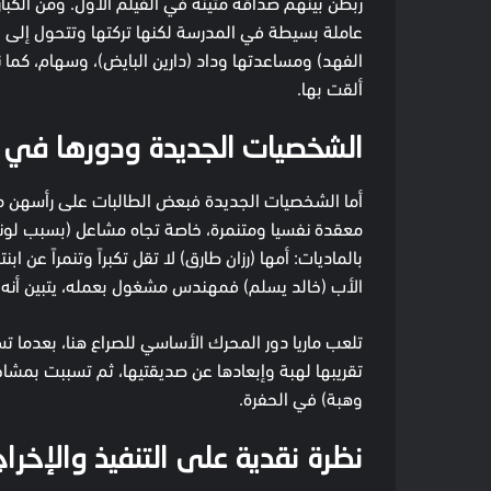
ربطن بينهم صداقة متينة في الفيلم الأول. ومن الكبار
عاملة بسيطة في المدرسة لكنها تركتها وتتحول إلى 
الفهد) ومساعدتها وداد (دارين البايض)، وسهام، كما 
ألقت بها.
الشخصيات الجديدة ودورها في ا
أما الشخصيات الجديدة فبعض الطالبات على رأسهن ماريا 
معقدة نفسيا ومتنمرة، خاصة تجاه مشاعل (بسبب لونها
بالماديات: أمها (رزان طارق) لا تقل تكبراً وتنمراً عن 
الأب (خالد يسلم) فمهندس مشغول بعمله، يتبين أنه ا
تلعب ماريا دور المحرك الأساسي للصراع هنا، بعدما ت
تقريبها لهبة وإبعادها عن صديقتيها، ثم تسببت بم
وهبة) في الحفرة.
نظرة نقدية على التنفيذ والإخراج