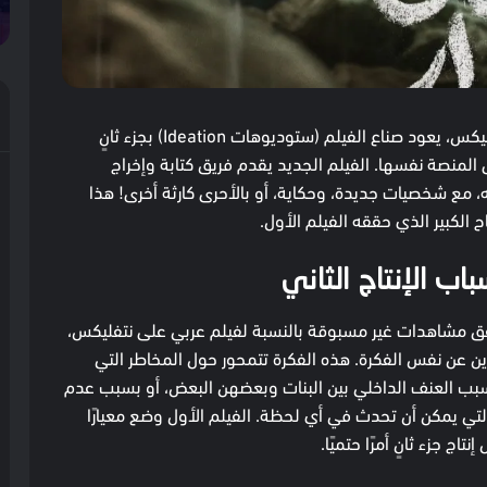
بعد عامين من عرض فيلم “جرس إنذار” على منصة نتفليكس، يعود صناع الفيلم (ستوديوهات Ideation) بجزء ثانٍ
ى المنصة نفسها. الفيلم الجديد يقدم فريق كتابة وإخراج
مع شخصيات جديدة، وحكاية، أو بالأحرى كارثة أخرى! هذا
جاح الكبير الذي حققه الفيلم الأول.
اب الإنتاج الثاني
حقق مشاهدات غير مسبوقة بالنسبة لفيلم عربي على نتفليكس،
رين عن نفس الفكرة. هذه الفكرة تتمحور حول المخاطر التي
بسبب العنف الداخلي بين البنات وبعضهن البعض، أو بسبب عدم
لتي يمكن أن تحدث في أي لحظة. الفيلم الأول وضع معيارًا
اج جزء ثانٍ أمرًا حتميًا.