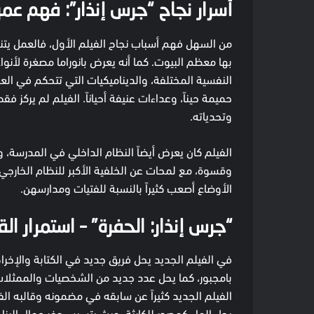
أسرار نجاح “جرس إنذار”: فهم عم
من السهل فهم أسباب نجاح الفيلم الأول، فالعمل يتناو
بها معظم البيوت. كما أنه يعرض بانوراما مصغرة لأنوا
النفسية المختلفة، والديناميكيات التي تتحكم في ال
حميمة حيناً، وعداءات عنيفة أحياناً. الفيلم لم يركز
وتحدياته.
الفيلم كان يعرض أيضاً النظام الداخلي في المدرس
الأوضاع أصعب كثيراً بالنسبة للفتيات ومدارسهن.
“جرس إنذار: الحفرة” – استمرار ا
في الفيلم الجديد يحل فريق جديد في الكتابة والإخراج:
بامجبور، كما يحل عدد جديد من الشخصيات والممثلات
الفيلم الجديد كثيراً عن سابقه في مضمونه وقالبه الف
يحل الماء كمصدر للكارثة، حيث يتسبب حفر عمال البناء