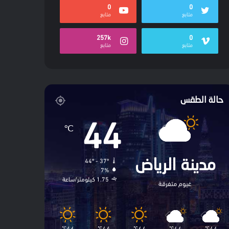
0
0
متابع
متابع
257k
0
متابع
متابع
حالة الطقس
44
℃
44º - 37º
مدينة الرياض
7%
1.75 كيلومتر/ساعة
غيوم متفرقة
46
44
44
44
44
℃
℃
℃
℃
℃