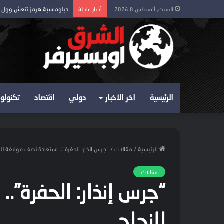
دبلوماسية هرمز تنعش وول
السبت, أغسطس 8 2026
أخبار عاجلة
الرئيسية
اخر الاخبار
دولي
اقتصاد
تكنولوج
الرئيسية
/
مقالات
/
“جرس إنذار: الحفرة”.. استعادة نصف موفقة للن
مقالات
“جرس إنذار: الحفرة”.
للنجاح