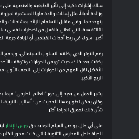
هناك إشارات ذكية إلى تأثير الطبقية والعنصرية على 
وزائدة أحياناً، مثل إهانات والدة ماريا المستمرة لمر
يتهددهما. وفي مقابل الاهتمام الزائد بمشاحنات والدة
الثالثة هبة، التي تعاني بالفعل من اضطراب نفسي سابق
أكبر.. سواء في ربط أحداث الفيلمين أو لزيادة جرعة ال
رغم التوتر الذي يخلقه الاسلوب السينمائي، ويدفع الم
يخفت بعد ذلك، حيث تهيمن الحوارات وتتوقف الأحدا
الأفضل نقل المهم من الحوارات إلى النصف الأول، مع 
الربع الأخير.
يشير العمل من بعيد إلى دور “العالم الخارجي” فيما ي
وكان يمكن تطويره هنا للحديث عن : أساليب التربية، 
شأن ذلك تعميق الدراما أكثر.
على أي حال، يواصل الفيلم الجديد دق
جرس الإنذار
لين
الحياة داخل المدارس الثانوية (التي كانت محور الكثير