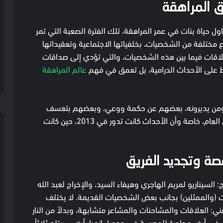
ق المراهقة
ل حياة بنات في عمر المراهقة، تلك الفترة الصعبة التي تمر
ع مختلفة من الشخصيات، بخلفياتها الاجتماعية وتعقيداتها
علاقات فيما بين هذه الشخصيات، والتي تؤدي إلى صداقات
 فقط على الأحداث الدرامية، بل تعمق في فهم
عالم المراهقة
ة، ومن يديرونه، بعضهم عن حكمة ووعي، وبعضهم بتعسف
وقسوة، مع لمحات عن الخلفية الأكبر للنظام الخارجي العام، خاصة وأن الأحداث كانت تدور في 2013، حين كانت
لقصة وتجديد الفريق
 السيناريو لمريم الهاجري وهيفاء السيد، والإخراج لعبد الله
 (والممثلين) بجانب بعض الشخصيات القديمة. لا يختلف
ني: العلاقات والمشاحنات والمشاعر متشابهة، وبدلاً من النار
 في أرض مجاورة للمدرسة في حدوث انهيار أرضي، يبتلع ثلاثاً