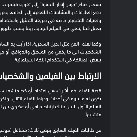
يسعى صناع “جرس إنذار: الحفرة” إلى تقوية فيلمهم، و
دفع العلاقات والمشاحنات اللفظية إلى الحافة، بطريقة
وتقنيات التشويق خاصة في طريقة التمثيل واستخدام ا
يعمل كما ينبغي في الفيلم الجديد، ربما بسبب ظهور
وكما نعلم، الفن مثل الحيل السحرية، إذا رأيت يد الس
الشخصيات إلى ما يكفي من المنطق والدوافع، أو حين 
ببعض المبالغة في استخدام اللغة السينمائية.
الارتباط بين الفيلمين والشخصيا
قصة الفيلم، كما أشرت، هي امتداد، أو خط متشعب، من 
يكون له ما يبرره في أحداث ودراما الفيلم الثاني، ولكن
الفيلم الأول، ليس هناك ارتباط درامي أو عضوي بين ال
متشابهاً.
من طالبات الفيلم السابق يتبقى ثلاث: مشاعل (موضي ع