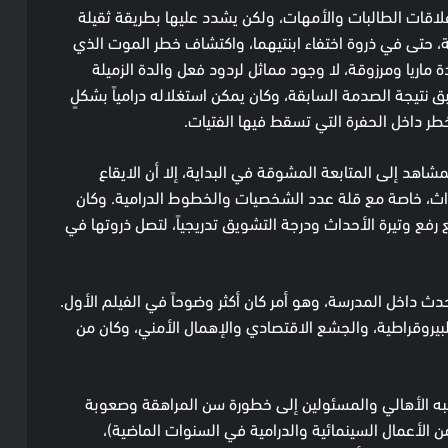
علاقات الطالبات والأمهات، ولكن يشدد عليها بطريقة ثقيلة
زوقة، حتى في ذروة اختفاء ابنتيهما، واكتشاف خطر الموت الذي
 ماريا ومرزوقة، لا وجود مماثل لردود فعل والدة الزميلة
 نتيجة الصدمة السابقة، وكان يمكن استغلاله درامياً بشكلٍ
خطر داخل الحفرة التي تسقط فيها الفتيات.
شاهد إلى المتابعة المشوقة في البداية، إلا أن الايقاع
ث، خاصة مع قلة عدد الشخصيات والخطوط الدرامية. وكان
رفع وتيرة الأحداث ودرجة التشويق تدريجياً، لتصل ذروتها في
حدث داخل المدرسة، وهو أمر كان أكثر وضوحاً في الفيلم الأول.
البيروقراطية، والجشع الاقتصادي والإهمال الأمني، وكان من
به الأهالي والمسئولين إلى خطورة سن المراهقة وصعوبة
 من الأعمال السينمائية والدرامية في السنوات الماضية)،