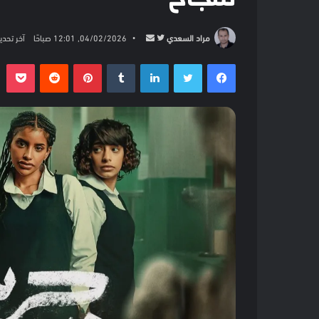
تابع
أرسل
مراد السعدي
04/02/2026, 12:01 صباحًا
آخر تحديث: 04/02/2026, 01
على
بريدا
فيسبوك
تويتر
لينكدإن
بينتيريست
بو
تويتر
إلكترونيا