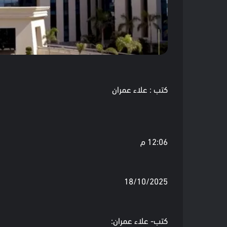
كتب : علاء عمران
12:06 م
18/10/2025
كتب- علاء عمران: