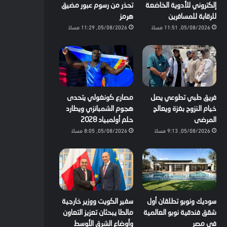
إلكتروني للأدوية الخاضعة
تحذر من رسوم عبور مضيق
للرقابة للمسافرين
هرمز
05/08/2026, 11:51 مساءً
05/08/2026, 11:29 مساءً
فريق طبي تطوعي يصل
مصارع كونغولي يتحدى
خيام النزوح بغزة ويعالج
هجوم الشمبانزي ويطارد
المرضى
حلم أولمبياد 2028
05/08/2026, 9:13 مساءً
05/08/2026, 8:05 مساءً
سوديك ونوبو تطلقان أول
سفير الكويت ووزير خارجية
شقق فندقية نوبو العالمية
مالطا يبحثان تعزيز التعاون
في مصر
وأوضاع الشرق الأوسط