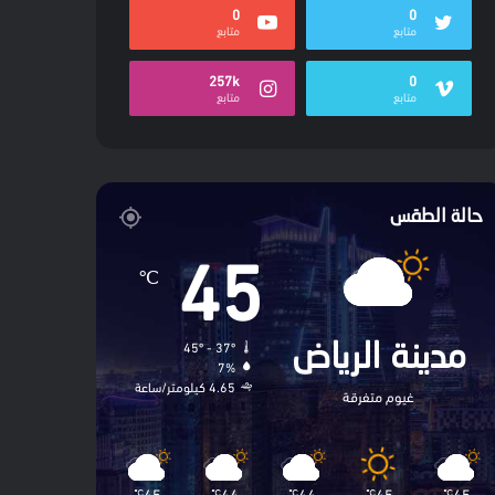
0
0
متابع
متابع
257k
0
متابع
متابع
حالة الطقس
45
℃
45º - 37º
مدينة الرياض
7%
4.65 كيلومتر/ساعة
غيوم متفرقة
45
44
44
45
45
℃
℃
℃
℃
℃