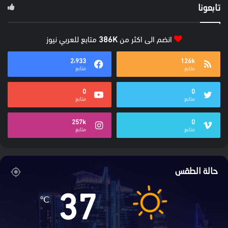
تابعونا
انضم الى اكثر من
386K
متابع للعربي نيوز
2٬933
126k
متابع
متابع
0
0
متابع
متابع
257k
0
متابع
متابع
حالة الطقس
37
℃