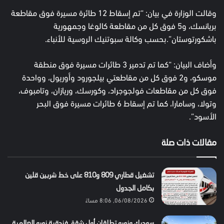
وقالت الوزارة في بيان: “تم إسقاط 12 طائرة مسيرة فوق مقاطعة
بريانسك، و5 فوق كل من مقاطعة كالوغا وجمهورية
باشكورتوستان”.بحسب وكالة سبوتنيك الروسية للأنباء.
وأضاف البيان: “كما تم تدمير 3 طائرات مسيرة فوق منطقة
موسكو، و2 فوق كل من مقاطعتي بيلجورود وأوريول، وواحدة
فوق كل من مقاطعات فولجوجراد، وكورسك، وريازان، وتامبوف،
وتولا، وسامارا، كما تم إسقاط 6 طائرات مسيرة فوق البحر
الأسود”.
مقالات ذات صلة
تشغيل قطاري 809 و810 على خط شربين قلين
بكامل الجدول
06/08/2026, 8:06 مساءً
سوديك ونوبو تطلقان أول شقق فندقية نوبو العالمية