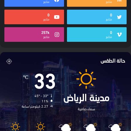
متابع
متابع
0
0
متابع
متابع
257k
0
متابع
متابع
حالة الطقس
33
℃
45º - 33º
مدينة الرياض
11%
2.27 كيلومتر/ساعة
سماء صافية