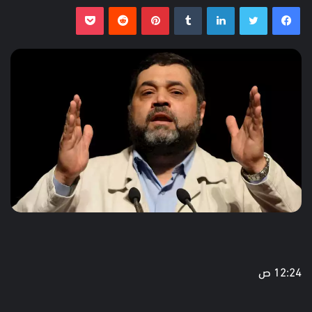
فيسبوك
تويتر
لينكدإن
بينتيريست
بوكيت
12:24 ص