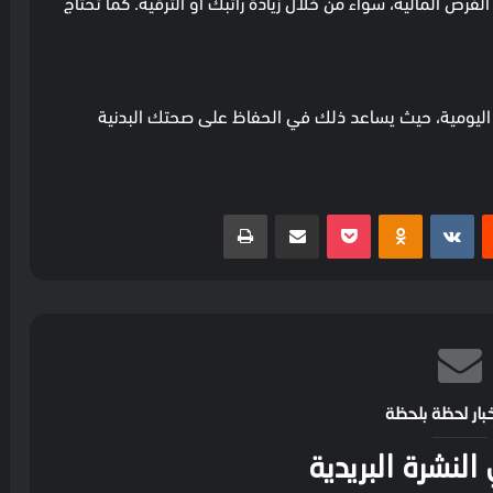
لفرص المالية، سواء من خلال زيادة راتبك أو الترقية. كما تحتاج
 اليومية، حيث يساعد ذلك في الحفاظ على صحتك البدنية
ست
بوكيت
Odnoklassniki
مشاركة عبر البريد
طباعة
خبار لحظة بلحظة
لنشرة البريدية