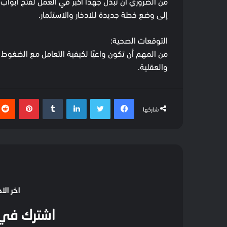
من الضروري أن تبذل جهدًا أكبر في العمل لفتح أبواب ا
إلى وضع خطة جديدة للادخار والاستثمار.
التوقعات الصحية:
من المهم أن تكون واعيًا لكيفية التعامل مع الضغوط
والعقلية.
فيسبوك
تويتر
لينكدإن
بينتيري
شاركها
اخر الا
اشترك في ا