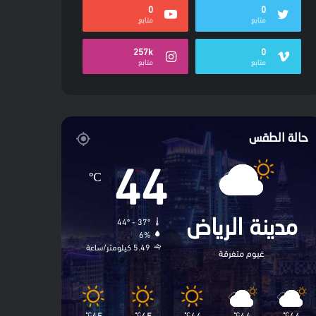
0
0
متابع
متابع
257k
0
متابع
متابع
حالة الطقس
44
℃
44º - 37º
مدينة الرياض
6%
5.49 كيلومتر/ساعة
غيوم متفرقة
45
45
44
44
44
℃
℃
℃
℃
℃