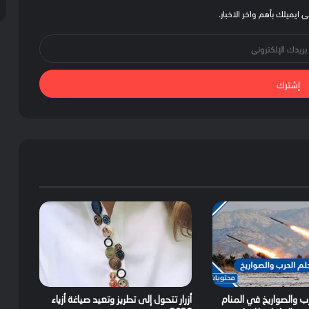
 ايميلك بأهم واخر الاخبار.
ب والصواريخ في المنام
أزرار تتحول إلى تطريز وتعيد صياغة أزياء