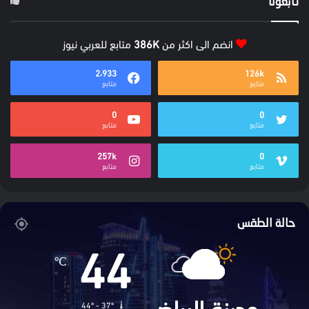
تابعونا
انضم الى اكثر من
386K
متابع للعربي نيوز
2٬933
126k
متابع
متابع
0
0
متابع
متابع
257k
0
متابع
متابع
حالة الطقس
44
℃
44º - 37º