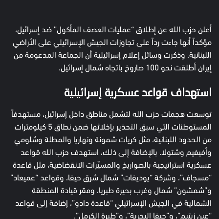
أعلن حزب الله عن إطلاق “عمليات العصف المأكول” ضد إسرائيل،
مؤكداً أنها جاءت رداً على تجاوزات الجيش الإسرائيلي على الأراضي
اللبنانية. وذكرت وسائل إعلام إسرائيلية أن الجماعة المدعومة من
إيران أطلقت نحو 100 صاروخ باتجاه شمال إسرائيل.
استهداف قواعد عسكرية إسرائيلية
توسعت هجمات حزب الله لتشمل مناطق داخل إسرائيل، مستهدفاً
المستوطنات التي سبق التحذير بإخلائها ضمن نطاق 5 كيلومترات
من الحدود اللبنانية، مثل كريات شمونة ونهاريا والمطلة وشلومي
وأفيفيم وشتولا. بالإضافة إلى ذلك، استهدف حزب الله قواعد
عسكرية استراتيجية بالصواريخ والمسيّرات الانقضاضية، مثل قاعدة
“مسجاف”، وشركة “يوديفات” شمال شرق حيفا، وقواعد “عميعاد”
و”شمشون” شمال وغرب بحيرة طبريا، ومقر قيادة المنطقة
الشمالية في الجيش الإسرائيلي “قاعدة دادو”، إضافة إلى قواعد
“عين زيتيم”، و”حيفا البحرية”، و”طيرة الكرمل”.