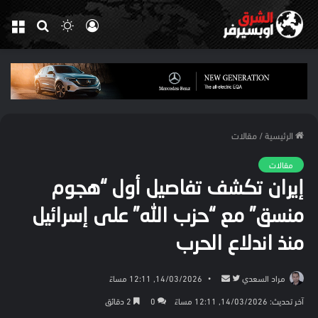
تسجيل
الوضع
بحث
الق
الدخول
المظلم
عن
الرئيسية
/
مقالات
مقالات
إيران تكشف تفاصيل أول “هجوم
منسق” مع “حزب الله” على إسرائيل
منذ اندلاع الحرب
تابع
أرسل
مراد السعدي
14/03/2026, 12:11 مساءً
على
بريدا
آخر تحديث: 14/03/2026, 12:11 مساءً
0
2 دقائق
تويتر
إلكترونيا