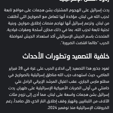
ردت إسرائيل على الهجوم المشترك بشن هجمات على مواقع تابعة
لحزب الله في لبنان، مؤكدة أنها تتعامل مع الصواريخ التي أطلقت
من لبنان. وتزعم إسرائيل أنها تهاجم منصات إطلاق صواريخ، وبنية
تحتية تابعة لحزب الله، بما في ذلك مخازن أسلحة ومقرات قيادية.
المتحدث باسم الجيش الإسرائيلي أكد استعداد الجيش لمواصلة
الحرب “طالما اقتضت الضرورة”.
خلفية التصعيد وتطورات الأحداث
تعود جذور هذا التصعيد إلى اندلاع الحرب على غزة في 28 فبراير
الماضي، حيث استهدف حزب الله مناطق إسرائيلية بالصواريخ في
مطلع مارس الجاري، عقب اغتيال المرشد الإيراني الراحل علي
خامنئي في أولى الضربات الأميركية الإسرائيلية على طهران. ردت
إسرائيل بشن هجمات واسعة على لبنان، مما أدى إلى نزوح مئات
الآلاف من اللبنانيين وانهيار وقف إطلاق النار الذي ظل صامداً، رغم
الخروقات الإسرائيلية منذ نوفمبر 2024.