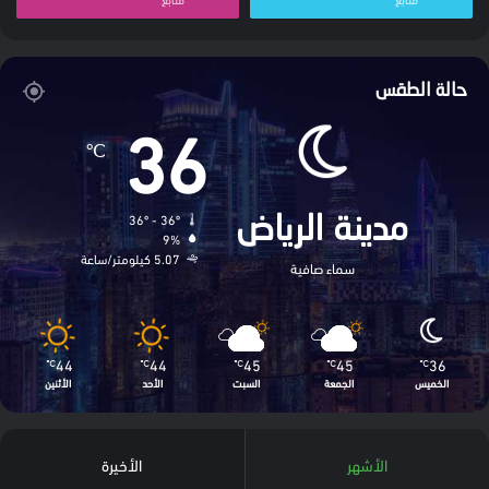
حالة الطقس
36
℃
36º - 36º
مدينة الرياض
9%
5.07 كيلومتر/ساعة
سماء صافية
44
44
45
45
36
℃
℃
℃
℃
℃
الخميس
الجمعة
السبت
الأحد
الأثنين
الأشهر
الأخيرة