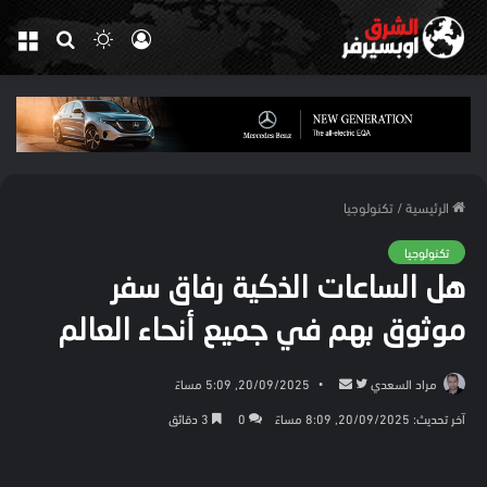
تسجيل
الوضع
بحث
الق
الدخول
المظلم
عن
الرئيسية
/
تكنولوجيا
تكنولوجيا
هل الساعات الذكية رفاق سفر
موثوق بهم في جميع أنحاء العالم
تابع
أرسل
مراد السعدي
20/09/2025, 5:09 مساءً
على
بريدا
آخر تحديث: 20/09/2025, 8:09 مساءً
0
3 دقائق
تويتر
إلكترونيا