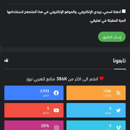
احفظ اسمي، بريدي الإلكتروني، والموقع الإلكتروني في هذا المتصفح لاستخدامها
المرة المقبلة في تعليقي.
تابعونا
انضم الى اكثر من
386K
متابع للعربي نيوز
2٬933
126k
متابع
متابع
0
0
متابع
متابع
257k
0
متابع
متابع