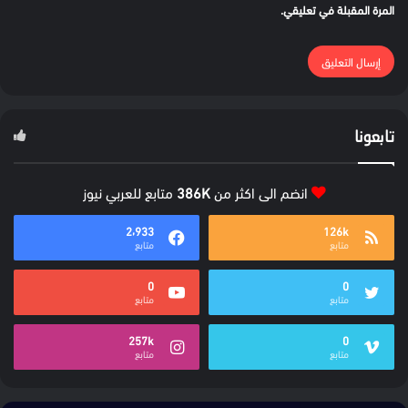
المرة المقبلة في تعليقي.
تابعونا
انضم الى اكثر من
386K
متابع للعربي نيوز
2٬933
126k
متابع
متابع
0
0
متابع
متابع
257k
0
متابع
متابع