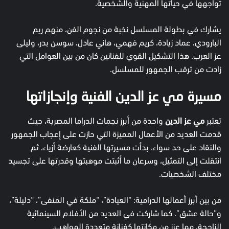
تواجهها في حياتها المهنية والشخصية.
يشارك في بطولة المسلسل نخبة من نجوم الفن، منهم ريم
البارودي، عماد زيادة، كريم فهمي، هاني عادل، سوسن بدر، وليلى
عز العرب. هذا التشكيل القوي للفنانين كان من بين العوامل التي
زادت من ترقب الجمهور للمسلسل.
مسيرة مي عز الدين الفنية وإنجازاتها
تعتبر
مي عز الدين
واحدة من أبرز نجمات الدراما المصرية، حيث
قدمت العديد من الأعمال المميزة التي حازت على إعجاب الجمهور
والنقاد على حد سواء. بدأت مسيرتها الفنية كعارضة أزياء، ثم
انتقلت إلى التمثيل، وسرعان ما أثبتت موهبتها وقدرتها على تجسيد
مختلف الشخصيات.
من بين أبرز أعمالها الدرامية: “العيادة”، “ملكة في المنفى”، “دليلة”،
و”حالة عشق”. كما شاركت في العديد من الأفلام السينمائية
الناجحة، مما عزز من مكانتها كفنانة متعددة المواهب.