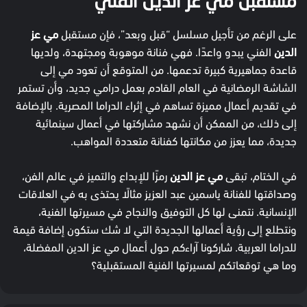
مستقبل مي عز الدين الفني
على الرغم من تأجيل مسلسل “قبل وبعد”، فإن مستقبل
مي عز
الدين
الفني يبدو واعدًا. فهي فنانة موهوبة ومجتهدة، ولديها
قاعدة جماهيرية كبيرة تدعمها. من المتوقع أن تعود مي إلى
الشاشة الرمضانية في العام القادم بعمل درامي جديد، وأن تستمر
في تقديم أعمال مميزة تساهم في إثراء الدراما المصرية. بالإضافة
إلى ذلك، من الممكن أن نشهد مشاركتها في أعمال سينمائية
جديدة، مما يعزز من مكانتها كفنانة متعددة المواهب.
في الختام، تبقى
مي عز الدين
رمزًا للإبداع والتميز في عالم الفن،
وصداقتها للفنانة ياسمين عبد العزيز مثالًا يحتذى به في العلاقات
الإنسانية. نتمنى لها كل التوفيق والنجاح في مسيرتها الفنية،
ونتطلع إلى رؤية أعمالها الجديدة التي لا شك ستكون إضافة قيمة
للدراما العربية. شاركونا آراءكم حول أعمال مي عز الدين المفضلة،
وما هي توقعاتكم لمسيرتها الفنية المستقبلية؟