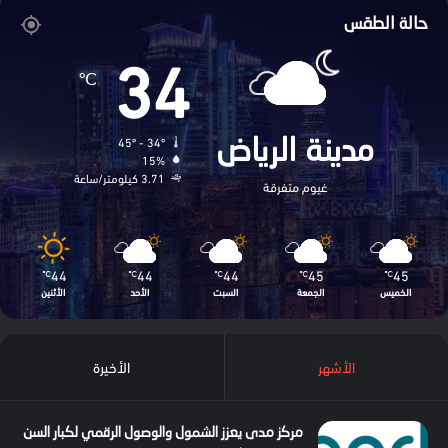
حالة الطقس
34
℃
45º - 34º
مدينة الرياض
15%
3.71 كيلومتر/ساعة
غيوم متفرقة
44
44
44
45
45
℃
℃
℃
℃
℃
الخميس
الجمعة
السبت
الأحد
الأثنين
الأشهر
الأخيرة
مركز مدى يعزز الشمول والوصول الرقمي لكبار السن