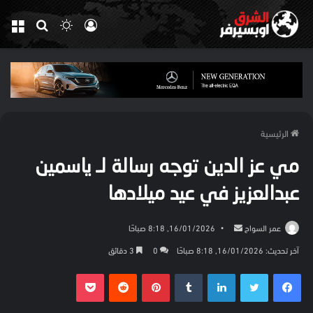
تسجيل
الوضع
بحث
الق
الدخول
المظلم
عن
الرئيسية
مي عز الدين توجه رسالة لـ ياسمين
عبدالعزيز في عيد ميلادها
أرسل
عمر السواح
16/01/2026, 8:18 صباحًا
بريدا
آخر تحديث: 16/01/2026, 8:18 صباحًا
0
3 دقائق
إلكترونيا
فيسبوك
تويتر
لينكدإن
بينتيريست
بوكيت