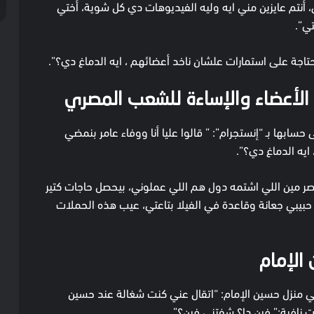
، أنتم عايزين مني ايه وليه الفيديوهات دي كل شوية، أختي
تي”.
حتاجة على استمارات علشان ناخد أعضائهم ، ايه الدماغ دي؟”.
 الأعضاء والإساءة للشعب المصري
سابها بـ “إنستجرام”: ” قالوا عليا أنا ووفاء عامر بنمضي
ايه الدماغ دي؟”.
 مين اللي اشتمه دول هم اللي عملوني، بيحصل حاجات كتير
حبيبي جعانة وقاعدة في الفيلا بتاعتي، عيب هذه الحملات
الإمام
ي منزل حسين الإمام: “اتقال عني كنت شغالة عند حسين
ت نافية:” فين دا؟ شفتني فين؟”.