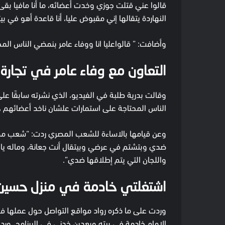
قالوا عني قتلت جوزي وخدت أعضائه، ما أنا مافيا بقى
النهاردة يتقالها إني مقبوض عليا، أنا قاعدة أهو في بي
وأضافت: ” قالواعليا انا ووفاء عامر بنمضي الناس الم
التعاون مع وفاء عامر في تجارة
وقالت بدرية طلبة في الفيديو، الذي نشرته سابقًا على ح
الناس المحتاجة على استمارات علشان ناخد أعضائهم ، 
وعن قيامها بالاساءة للشعب المصري ردت: “شعب مصر
ضدي وبتشتم في عرضي وبيتقال أنت جعانة، وماله يا 
واللجان التي يتم إطلاقها ضدي”.
اشتغلتي خادمة في منزل حسين 
وردت على ما ذكره رواد مواقع التواصل حول عملها ف
الإمام خادمة في بيته وبعدين خدني في البرنامج، ورد