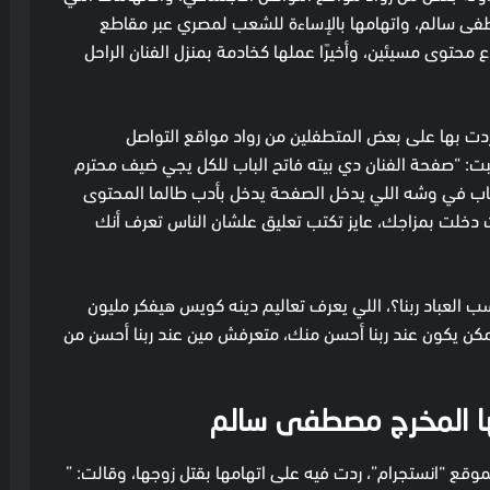
طفى سالم، واتهامها بالإساءة للشعب لمصري عبر مقاطع
محتوى مسيئين، وأخيرًا عملها كخادمة بمنزل الفنان الراحل
 ردت بها على بعض المتطفلين من رواد مواقع التواصل
ت: “صفحة الفنان دي بيته فاتح الباب للكل يجي ضيف محترم
باب في وشه اللي يدخل الصفحة يدخل بأدب طالما المحتوى
ت بمزاجك، عايز تكتب تعليق علشان الناس تعرف أنك
العباد ربنا؟، اللي يعرف تعاليم دينه كويس هيفكر مليون
 يكون عند ربنا أحسن منك، متعرفش مين عند ربنا أحسن من
ها المخرج مصطفى سالم
قع “انستجرام”، ردت فيه على اتهامها بقتل زوجها، وقالت: ”