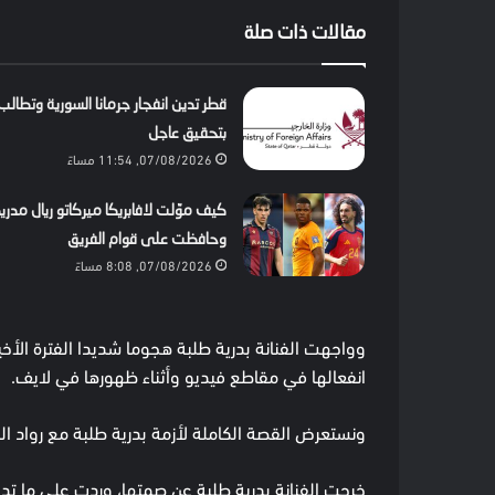
مقالات ذات صلة
قطر تدين انفجار جرمانا السورية وتطالب
بتحقيق عاجل
07/08/2026, 11:54 مساءً
كيف موّلت لافابريكا ميركاتو ريال مدري
وحافظت على قوام الفريق
07/08/2026, 8:08 مساءً
وواجهت الفنانة بدرية طلبة هجوما شديدا الفترة الأخ
انفعالها في مقاطع فيديو وأثناء ظهورها في لايف.
ونستعرض القصة الكاملة لأزمة بدرية طلبة مع رواد الس
خرجت الفنانة بدرية طلبة عن صمتها، وردت على ما تدا