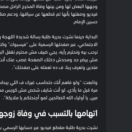
وجهها البعض لها ومن بينها وفاة المخرج الراحل مص
فيديو وصفتها بأنها تم قطعها عن سياقها، ودعم صناع 
حسين الإمام.
البداية حينما نشرت بدرية طلبة رسالة شديدة اللهجة
الاجتماعي، عبر صفحتها الرسمية على “فيسبوك” وكتب
نرحب بيه ونحترم رأيه، يجي ضيف مش محترم نقفل ال
مش بيضر حد ومحدش دخلك الصفحة غصب عنك أنت دخل
متدين وتعرف ربنا، ف ده تعمله على صفحتك”.
وتابعت: “ولو فاهم أنك حتحاسب غيرك ف اللي بيحاسب 
مرة قبل ما يأذي، لو أنت شايف شخص مش كويس ممكن
مين، يا أولياء الله الصالحين لمو أجنحتكم يا ملايكة”.
اتهامها بالتسبب في وفاة زوج
نشرت بدرية طلبة مقطع فيديو عبر حسابها الرسمي بمو